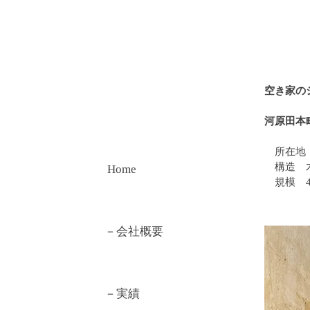
空き家の
​河原田
所在地
構造 木
Home
​ 規模 4
－会社概要
－実績